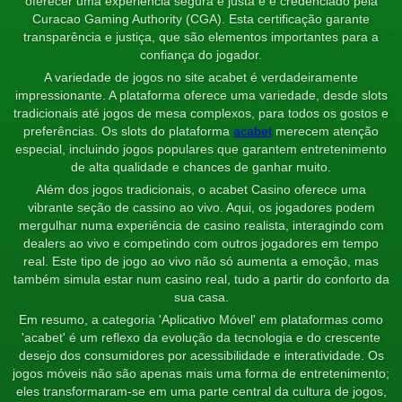
oferecer uma experiência segura e justa e é credenciado pela
Curacao Gaming Authority (CGA). Esta certificação garante
transparência e justiça, que são elementos importantes para a
confiança do jogador.
A variedade de jogos no site acabet é verdadeiramente
impressionante. A plataforma oferece uma variedade, desde slots
tradicionais até jogos de mesa complexos, para todos os gostos e
preferências. Os slots do plataforma
acabet
merecem atenção
especial, incluindo jogos populares que garantem entretenimento
de alta qualidade e chances de ganhar muito.
Além dos jogos tradicionais, o acabet Casino oferece uma
vibrante seção de cassino ao vivo. Aqui, os jogadores podem
mergulhar numa experiência de casino realista, interagindo com
dealers ao vivo e competindo com outros jogadores em tempo
real. Este tipo de jogo ao vivo não só aumenta a emoção, mas
também simula estar num casino real, tudo a partir do conforto da
sua casa.
Em resumo, a categoria 'Aplicativo Móvel' em plataformas como
'acabet' é um reflexo da evolução da tecnologia e do crescente
desejo dos consumidores por acessibilidade e interatividade. Os
jogos móveis não são apenas mais uma forma de entretenimento;
eles transformaram-se em uma parte central da cultura de jogos,