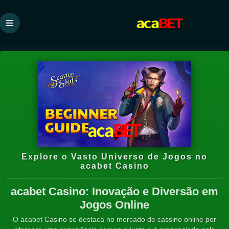
Explore o Vasto Universo de Jogos no
acabet Casino
acabet Casino: Inovação e Diversão em
Jogos Online
O acabet Casino se destaca no mercado de cassino online por