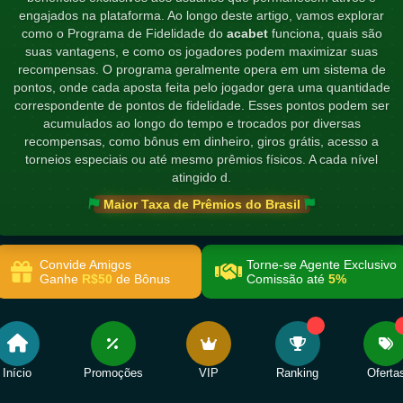
engajados na plataforma. Ao longo deste artigo, vamos explorar
como o Programa de Fidelidade do
acabet
funciona, quais são
suas vantagens, e como os jogadores podem maximizar suas
recompensas. O programa geralmente opera em um sistema de
pontos, onde cada aposta feita pelo jogador gera uma quantidade
correspondente de pontos de fidelidade. Esses pontos podem ser
acumulados ao longo do tempo e trocados por diversas
recompensas, como bônus em dinheiro, giros grátis, acesso a
torneios especiais ou até mesmo prêmios físicos. A cada nível
atingido d.
Maior Taxa de Prêmios do Brasil
Convide Amigos
Torne-se Agente Exclusivo
Ganhe
R$50
de Bônus
Comissão até
5%
Início
Promoções
VIP
Ranking
Oferta