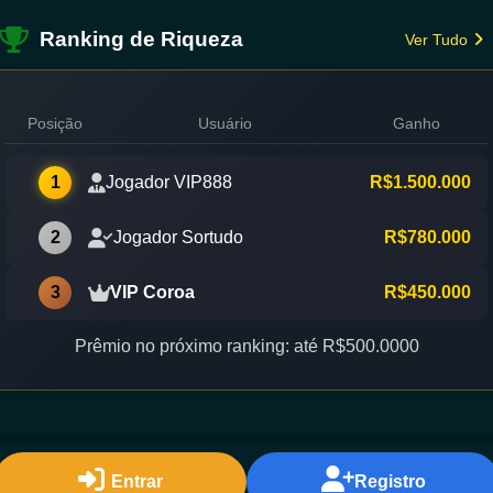
Ranking de Riqueza
Ver Tudo
Posição
Usuário
Ganho
1
Jogador VIP888
R$1.500.000
2
Jogador Sortudo
R$780.000
3
VIP Coroa
R$450.000
Prêmio no próximo ranking: até R$500.0000
Entrar
Registro