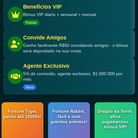
Benefícios VIP
Bônus VIP diário + semanal + mensal
Popular
Convide Amigos
Ganhe facilmente R$50 convidando amigos - o bônus
será depositado na sua conta
Agente Exclusivo
5% de comissão, agente exclusivo, $1.000.000 por
mês
Novo
Fortune Tiger,
Fortune Rabbit,
Dragão da Sorte,
ganhe até 10000x!
fácil e com
altos
grandes prêmios!
pagamentos,
bônus VIP!