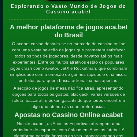
Explorando o Vasto Mundo de Jogos do
Cassino acabet
A melhor plataforma de jogos aca.bet
do Brasil
O acabet сasino destaca-se no mercado de cassino online
com uma vasta seleção de jogos que prometem satisfazer
todos os tipos de jogadores, desde novatos até os mais
experientes. Entre os muitos atrativos estão os populares
jogos crash como Aviator, JetX e Rocketman, que combinam
simplicidade com a emoção de ganhos rápidos e dinâmicos,
perfeitos para quem busca adrenalina nas apostas.
A secção de jogos de mesa não fica atrás, apresentando
opções para todos os gostos: blackjack, várias versões de
roleta, baccarat, e poker, garantindo que todos encontrem
algo que atenda às suas preferências.
Apostas no Cassino Online acabet
No site acabet, as Apostas Esportivas abrangem uma
variedade de esportes, com ênfase em Apostas futebol. A
plataforma permite Apostas ao vivo, proporcionando aos